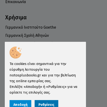
Επικοινωνία
Χρήσιμα
Γερμανικό Ινστιτούτο Goethe
Γερμανική Σχολή Αθηνών
Ελληνογερμανικό Εμπορικό και Βιομηχανικό
Επιμελητήριο
Ινστιτούτο ÖSD Ελλάδας
Πληροφορίες
Τα cookies είναι σημαντικά για την
εύρυθμη λειτουργία του
Τρόποι Παραγγελίας
notosplusbooks.gr και για την βελτίωση
της online εμπειρίας σας.
Τρόποι Πληρωμής
Επιλέξτε «Αποδοχή» ή «Ρυθμίσεις» για να
Τρόποι Αποστολής
ορίσετε τις επιλογές σας.
Εγγύηση - Επιστροφές
Αποδοχή
Ρυθμίσεις
Όροι χρήσης