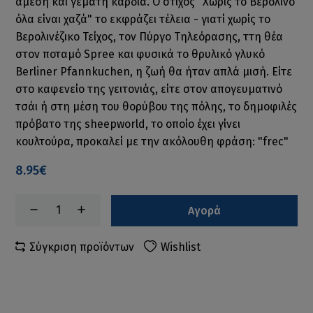
άμεση και γεμάτη καρδιά. Ο στίχος "Χωρίς το Βερολίνο
όλα είναι χαζά" το εκφράζει τέλεια - γιατί χωρίς το
Βερολινέζικο Τείχος, τον Πύργο Τηλεόρασης, ττη θέα
στον ποταμό Spree και φυσικά το θρυλικό γλυκό
Berliner Pfannkuchen, η ζωή θα ήταν απλά μισή. Είτε
στο καφενείο της γειτονιάς, είτε στον απογευματινό
τσάι ή στη μέση του θορύβου της πόλης, το δημοφιλές
πρόβατο της sheepworld, το οποίο έχει γίνει
κουλτούρα, προκαλεί με την ακόλουθη φράση: "frec"
8.95€
Αγορά
Σύγκριση προϊόντων
Wishlist