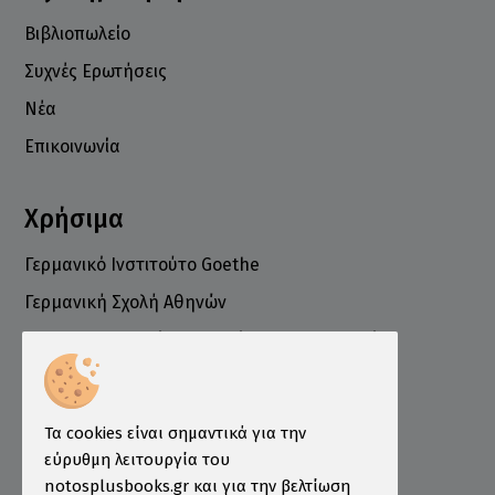
Βιβλιοπωλείο
Συχνές Ερωτήσεις
Νέα
Επικοινωνία
Χρήσιμα
Γερμανικό Ινστιτούτο Goethe
Γερμανική Σχολή Αθηνών
Ελληνογερμανικό Εμπορικό και Βιομηχανικό
Επιμελητήριο
Ινστιτούτο ÖSD Ελλάδας
Πληροφορίες
Τα cookies είναι σημαντικά για την
εύρυθμη λειτουργία του
Τρόποι Παραγγελίας
notosplusbooks.gr και για την βελτίωση