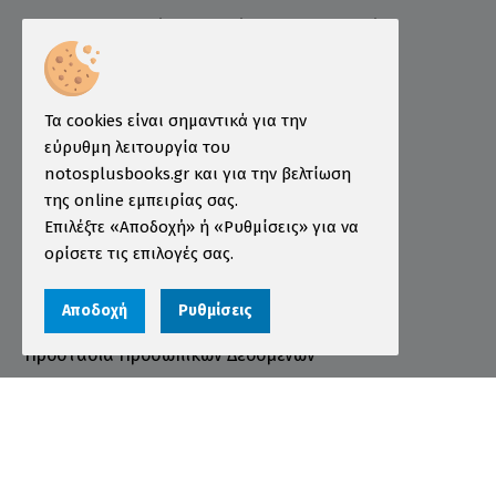
Ελληνογερμανικό Εμπορικό και Βιομηχανικό
Επιμελητήριο
Ινστιτούτο ÖSD Ελλάδας
Πληροφορίες
Τα cookies είναι σημαντικά για την
εύρυθμη λειτουργία του
Τρόποι Παραγγελίας
notosplusbooks.gr και για την βελτίωση
της online εμπειρίας σας.
Τρόποι Πληρωμής
Επιλέξτε «Αποδοχή» ή «Ρυθμίσεις» για να
Τρόποι Αποστολής
ορίσετε τις επιλογές σας.
Εγγύηση - Επιστροφές
Αποδοχή
Ρυθμίσεις
Όροι χρήσης
Προστασία Προσωπικών Δεδομένων
Cookies
Αριθμός ΓΕΜΗ 000456301000