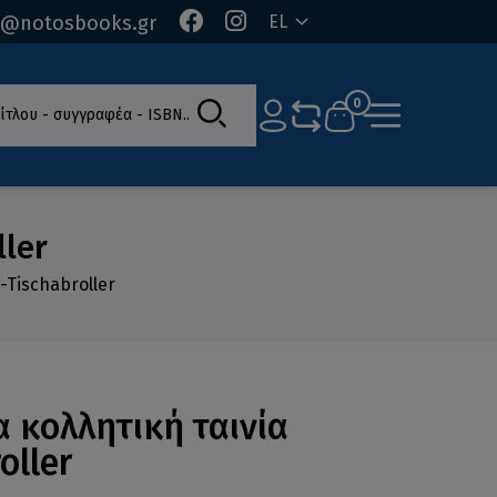
o@notosbooks.gr
EL
ίτλου - συγγραφέα - ISBN
0
ller
-Tischabroller
α κολλητική ταινία
oller