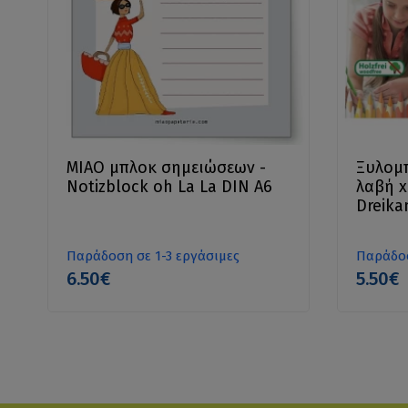
MIAO μπλοκ σημειώσεων -
Ξυλομπ
Notizblock oh La La DIN A6
λαβή x 
Dreika
Παράδοση σε 1-3 εργάσιμες
Παράδοσ
6.50€
5.50€