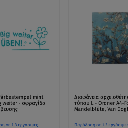
färbestempel mint
Διαφάνεια αρχειοθέτη
ig weiter - σφραγίδα
τύπου L - Ordner A4-F
άβευσης
Mandelblüte, Van Gog
η σε 1-3 εργάσιμες
Παράδοση σε 1-3 εργάσιμε