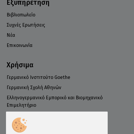
Εξυπηρέτηση
Βιβλιοπωλείο
Συχνές Ερωτήσεις
Νέα
Επικοινωνία
Χρήσιμα
Γερμανικό Ινστιτούτο Goethe
Γερμανική Σχολή Αθηνών
Ελληνογερμανικό Εμπορικό και Βιομηχανικό
Επιμελητήριο
Ινστιτούτο ÖSD Ελλάδας
Πληροφορίες