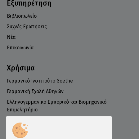
Εξυπηρέτηση
Βιβλιοπωλείο
Συχνές Ερωτήσεις
Νέα
Επικοινωνία
Χρήσιμα
Γερμανικό Ινστιτούτο Goethe
Γερμανική Σχολή Αθηνών
Ελληνογερμανικό Εμπορικό και Βιομηχανικό
Επιμελητήριο
Ινστιτούτο ÖSD Ελλάδας
Πληροφορίες