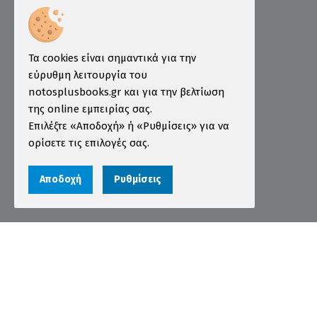
Ινστιτούτο ÖSD Ελλάδας
Πληροφορίες
Τρόποι Παραγγελίας
Τα cookies είναι σημαντικά για την
Τρόποι Πληρωμής
εύρυθμη λειτουργία του
notosplusbooks.gr και για την βελτίωση
Τρόποι Αποστολής
της online εμπειρίας σας.
Εγγύηση - Επιστροφές
Επιλέξτε «Αποδοχή» ή «Ρυθμίσεις» για να
ορίσετε τις επιλογές σας.
Όροι χρήσης
Προστασία Προσωπικών Δεδομένων
Αποδοχή
Ρυθμίσεις
Cookies
Αριθμός ΓΕΜΗ 000456301000
© 2026 notosplusbooks.gr | All Rights Reserved |
Designed & Developed by
qualityweb
.