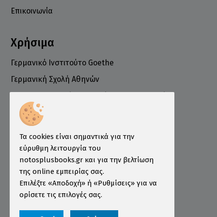
Επικοινωνία
Χρήσιμα
Γερμανικό Ινστιτούτο Goethe
Γερμανική Σχολή Αθηνών
Ελληνογερμανικό Εμπορικό και Βιομηχανικό
Επιμελητήριο
Ινστιτούτο ÖSD Ελλάδας
Πληροφορίες
Τα cookies είναι σημαντικά για την
εύρυθμη λειτουργία του
Τρόποι Παραγγελίας
notosplusbooks.gr και για την βελτίωση
της online εμπειρίας σας.
Τρόποι Πληρωμής
Επιλέξτε «Αποδοχή» ή «Ρυθμίσεις» για να
Τρόποι Αποστολής
ορίσετε τις επιλογές σας.
Εγγύηση - Επιστροφές