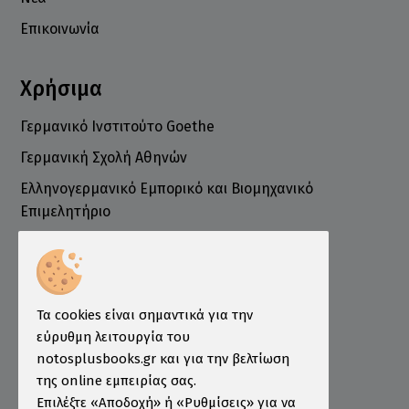
Επικοινωνία
Χρήσιμα
Γερμανικό Ινστιτούτο Goethe
Γερμανική Σχολή Αθηνών
Ελληνογερμανικό Εμπορικό και Βιομηχανικό
Επιμελητήριο
Ινστιτούτο ÖSD Ελλάδας
Πληροφορίες
Τρόποι Παραγγελίας
Τα cookies είναι σημαντικά για την
Τρόποι Πληρωμής
εύρυθμη λειτουργία του
notosplusbooks.gr και για την βελτίωση
Τρόποι Αποστολής
της online εμπειρίας σας.
Εγγύηση - Επιστροφές
Επιλέξτε «Αποδοχή» ή «Ρυθμίσεις» για να