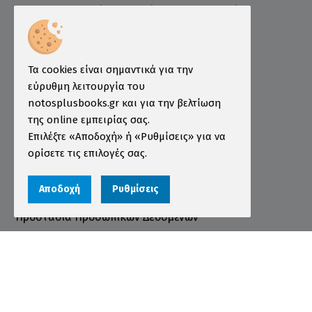
Ελληνογερμανικό Εμπορικό και Βιομηχανικό
Επιμελητήριο
Ινστιτούτο ÖSD Ελλάδας
Πληροφορίες
Τα cookies είναι σημαντικά για την
εύρυθμη λειτουργία του
Τρόποι Παραγγελίας
notosplusbooks.gr και για την βελτίωση
της online εμπειρίας σας.
Τρόποι Πληρωμής
Επιλέξτε «Αποδοχή» ή «Ρυθμίσεις» για να
Τρόποι Αποστολής
ορίσετε τις επιλογές σας.
Εγγύηση - Επιστροφές
Αποδοχή
Ρυθμίσεις
Όροι χρήσης
Προστασία Προσωπικών Δεδομένων
Cookies
Αριθμός ΓΕΜΗ 000456301000