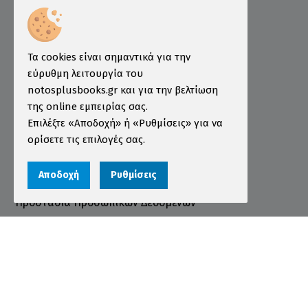
Επιμελητήριο
Ινστιτούτο ÖSD Ελλάδας
Πληροφορίες
Τα cookies είναι σημαντικά για την
εύρυθμη λειτουργία του
Τρόποι Παραγγελίας
notosplusbooks.gr και για την βελτίωση
της online εμπειρίας σας.
Τρόποι Πληρωμής
Επιλέξτε «Αποδοχή» ή «Ρυθμίσεις» για να
Τρόποι Αποστολής
ορίσετε τις επιλογές σας.
Εγγύηση - Επιστροφές
Αποδοχή
Ρυθμίσεις
Όροι χρήσης
Προστασία Προσωπικών Δεδομένων
Cookies
Αριθμός ΓΕΜΗ 000456301000
© 2026 notosplusbooks.gr | All Rights Reserved |