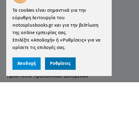
Ινστιτούτο ÖSD Ελλάδας
Πληροφορίες
Τα cookies είναι σημαντικά για την
εύρυθμη λειτουργία του
Τρόποι Παραγγελίας
notosplusbooks.gr και για την βελτίωση
της online εμπειρίας σας.
Τρόποι Πληρωμής
Επιλέξτε «Αποδοχή» ή «Ρυθμίσεις» για να
Τρόποι Αποστολής
ορίσετε τις επιλογές σας.
Εγγύηση - Επιστροφές
Αποδοχή
Ρυθμίσεις
Όροι χρήσης
Προστασία Προσωπικών Δεδομένων
Cookies
Αριθμός ΓΕΜΗ 000456301000
© 2026 notosplusbooks.gr | All Rights Reserved |
Designed & Developed by
qualityweb
.