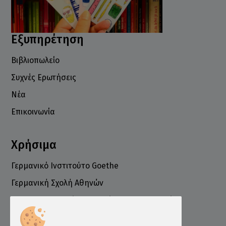
Εξυπηρέτηση
Βιβλιοπωλείο
Συχνές Ερωτήσεις
Νέα
Επικοινωνία
Χρήσιμα
Γερμανικό Ινστιτούτο Goethe
Γερμανική Σχολή Αθηνών
Ελληνογερμανικό Εμπορικό και Βιομηχανικό
Επιμελητήριο