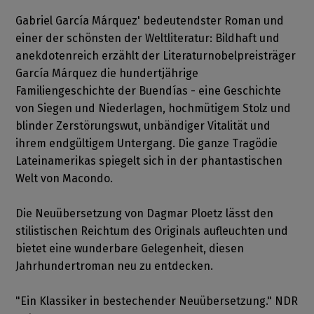
Gabriel García Márquez' bedeutendster Roman und
einer der schönsten der Weltliteratur: Bildhaft und
anekdotenreich erzählt der Literaturnobelpreisträger
García Márquez die hundertjährige
Familiengeschichte der Buendías - eine Geschichte
von Siegen und Niederlagen, hochmütigem Stolz und
blinder Zerstörungswut, unbändiger Vitalität und
ihrem endgültigem Untergang. Die ganze Tragödie
Lateinamerikas spiegelt sich in der phantastischen
Welt von Macondo.
Die Neuübersetzung von Dagmar Ploetz lässt den
stilistischen Reichtum des Originals aufleuchten und
bietet eine wunderbare Gelegenheit, diesen
Jahrhundertroman neu zu entdecken.
"Ein Klassiker in bestechender Neuübersetzung." NDR