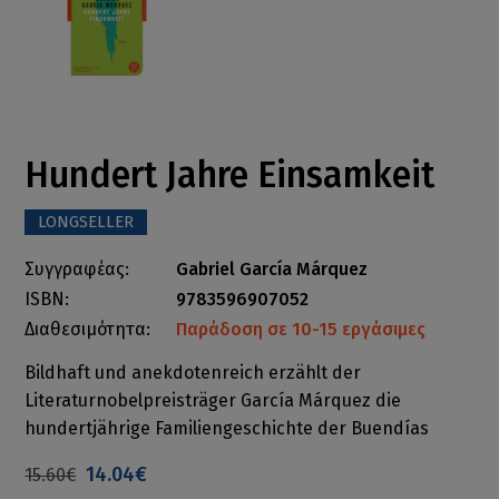
Hundert Jahre Einsamkeit
LONGSELLER
Συγγραφέας:
Gabriel García Márquez
ISBN:
9783596907052
Διαθεσιμότητα:
Παράδοση σε 10-15 εργάσιμες
Bildhaft und anekdotenreich erzählt der
Literaturnobelpreisträger García Márquez die
hundertjährige Familiengeschichte der Buendías
14.04€
15.60€