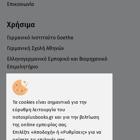
Επικοινωνία
Χρήσιμα
Γερμανικό Ινστιτούτο Goethe
Γερμανική Σχολή Αθηνών
Ελληνογερμανικό Εμπορικό και Βιομηχανικό
Επιμελητήριο
Ινστιτούτο ÖSD Ελλάδας
Πληροφορίες
Τρόποι Παραγγελίας
Τα cookies είναι σημαντικά για την
Τρόποι Πληρωμής
εύρυθμη λειτουργία του
notosplusbooks.gr και για την βελτίωση
Τρόποι Αποστολής
της online εμπειρίας σας.
Εγγύηση - Επιστροφές
Επιλέξτε «Αποδοχή» ή «Ρυθμίσεις» για να
ορίσετε τις επιλογές σας.