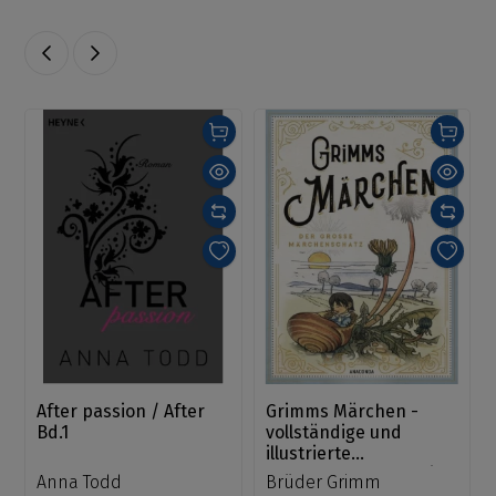
After passion / After
Grimms Märchen -
Bd.1
vollständige und
illustrierte
Schmuckausgabe mit
Anna Todd
Brüder Grimm
Goldprägung