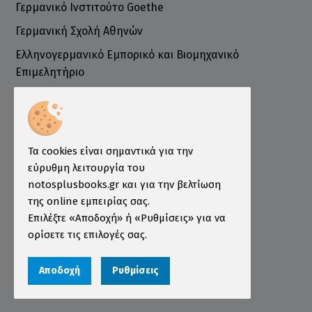
Γερμανικό Ινστιτούτο Goethe
Γερμανική Σχολή Αθηνών
Ελληνογερμανικό Εμπορικό και Βιομηχανικό
Επιμελητήριο
Ινστιτούτο ÖSD Ελλάδας
Πληροφορίες
Τρόποι Παραγγελίας
Τα cookies είναι σημαντικά για την
Τρόποι Πληρωμής
εύρυθμη λειτουργία του
notosplusbooks.gr και για την βελτίωση
Τρόποι Αποστολής
της online εμπειρίας σας.
Εγγύηση - Επιστροφές
Επιλέξτε «Αποδοχή» ή «Ρυθμίσεις» για να
ορίσετε τις επιλογές σας.
Όροι χρήσης
Προστασία Προσωπικών Δεδομένων
Αποδοχή
Ρυθμίσεις
Cookies