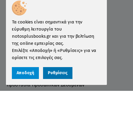
Επιμελητήριο
Ινστιτούτο ÖSD Ελλάδας
Πληροφορίες
Τα cookies είναι σημαντικά για την
εύρυθμη λειτουργία του
Τρόποι Παραγγελίας
notosplusbooks.gr και για την βελτίωση
της online εμπειρίας σας.
Τρόποι Πληρωμής
Επιλέξτε «Αποδοχή» ή «Ρυθμίσεις» για να
Τρόποι Αποστολής
ορίσετε τις επιλογές σας.
Εγγύηση - Επιστροφές
Αποδοχή
Ρυθμίσεις
Όροι χρήσης
Προστασία Προσωπικών Δεδομένων
Cookies
Αριθμός ΓΕΜΗ 000456301000
© 2026 notosplusbooks.gr | All Rights Reserved |