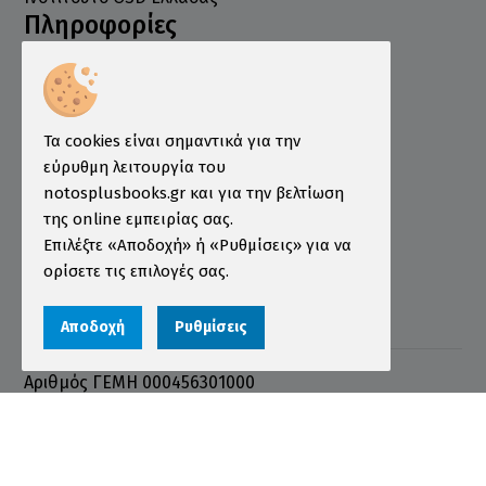
Πληροφορίες
Τρόποι Παραγγελίας
Τρόποι Πληρωμής
Τα cookies είναι σημαντικά για την
Τρόποι Αποστολής
εύρυθμη λειτουργία του
Εγγύηση - Επιστροφές
notosplusbooks.gr και για την βελτίωση
Όροι χρήσης
της online εμπειρίας σας.
Επιλέξτε «Αποδοχή» ή «Ρυθμίσεις» για να
Προστασία Προσωπικών Δεδομένων
ορίσετε τις επιλογές σας.
Cookies
Αποδοχή
Ρυθμίσεις
Αριθμός ΓΕΜΗ 000456301000
© 2026 notosplusbooks.gr | All Rights Reserved |
Designed & Developed by
qualityweb
.