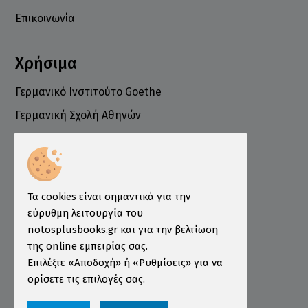
Επικοινωνία
Χρήσιμα
Γερμανικό Ινστιτούτο Goethe
Γερμανική Σχολή Αθηνών
Ελληνογερμανικό Εμπορικό και Βιομηχανικό
Επιμελητήριο
Ινστιτούτο ÖSD Ελλάδας
Πληροφορίες
Τα cookies είναι σημαντικά για την
εύρυθμη λειτουργία του
Τρόποι Παραγγελίας
notosplusbooks.gr και για την βελτίωση
της online εμπειρίας σας.
Τρόποι Πληρωμής
Επιλέξτε «Αποδοχή» ή «Ρυθμίσεις» για να
Τρόποι Αποστολής
ορίσετε τις επιλογές σας.
Εγγύηση - Επιστροφές