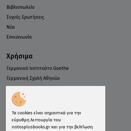
Βιβλιοπωλείο
Συχνές Ερωτήσεις
Νέα
Επικοινωνία
Χρήσιμα
Γερμανικό Ινστιτούτο Goethe
Γερμανική Σχολή Αθηνών
Ελληνογερμανικό Εμπορικό και Βιομηχανικό
Επιμελητήριο
Ινστιτούτο ÖSD Ελλάδας
Πληροφορίες
Τα cookies είναι σημαντικά για την
εύρυθμη λειτουργία του
Τρόποι Παραγγελίας
notosplusbooks.gr και για την βελτίωση