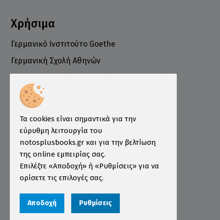
Χρήσιμα
Γερμανικό Ινστιτούτο Goethe
Γερμανική Σχολή Αθηνών
Ελληνογερμανικό Εμπορικό και Βιομηχανικό
Επιμελητήριο
Ινστιτούτο ÖSD Ελλάδας
Πληροφορίες
Τα cookies είναι σημαντικά για την
εύρυθμη λειτουργία του
Τρόποι Παραγγελίας
notosplusbooks.gr και για την βελτίωση
της online εμπειρίας σας.
Τρόποι Πληρωμής
Επιλέξτε «Αποδοχή» ή «Ρυθμίσεις» για να
Τρόποι Αποστολής
ορίσετε τις επιλογές σας.
Εγγύηση - Επιστροφές
Αποδοχή
Ρυθμίσεις
Όροι χρήσης