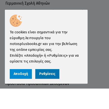
Γερμανική Σχολή Αθηνών
Ελληνογερμανικό Εμπορικό και Βιομηχανικό
Επιμελητήριο
Ινστιτούτο ÖSD Ελλάδας
Πληροφορίες
Τα cookies είναι σημαντικά για την
εύρυθμη λειτουργία του
Τρόποι Παραγγελίας
notosplusbooks.gr και για την βελτίωση
της online εμπειρίας σας.
Τρόποι Πληρωμής
Επιλέξτε «Αποδοχή» ή «Ρυθμίσεις» για να
Τρόποι Αποστολής
ορίσετε τις επιλογές σας.
Εγγύηση - Επιστροφές
Αποδοχή
Ρυθμίσεις
Όροι χρήσης
Προστασία Προσωπικών Δεδομένων
Cookies