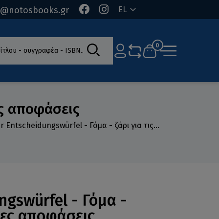
o@notosbooks.gr
EL
ίτλου - συγγραφέα - ISBN
0
ες αποφάσεις
r Entscheidungswürfel - Γόμα - ζάρι για τις...
ngswürfel - Γόμα -
ολες αποφάσεις