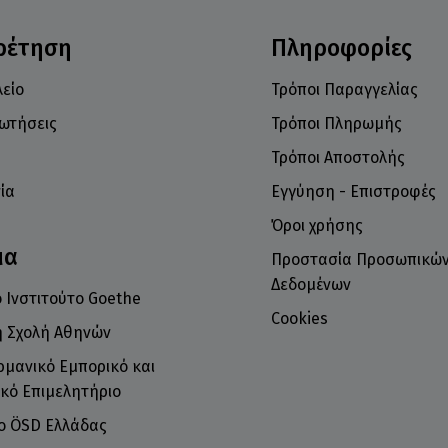
ρέτηση
Πληροφορίες
είο
Τρόποι Παραγγελίας
ρωτήσεις
Τρόποι Πληρωμής
Τρόποι Αποστολής
ία
Εγγύηση - Επιστροφές
Όροι χρήσης
μα
Προστασία Προσωπικώ
Δεδομένων
 Ινστιτούτο Goethe
Cookies
ή Σχολή Αθηνών
ρμανικό Εμπορικό και
κό Επιμελητήριο
το ÖSD Ελλάδας