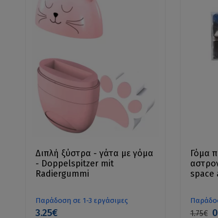
Διπλή ξύστρα - γάτα με γόμα
Γόμα π
- Doppelspitzer mit
αστρον
Radiergummi
space 
Παράδοση σε 1-3 εργάσιμες
Παράδοσ
3.25€
0
1.75€