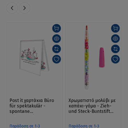
Post it χαρτάκια Büro
Χρωματιστό μολύβι με
für spektakulär -
καπάκι-γόμα - Zieh-
spontane
und Steck-Buntstift
Wünscherfüllung, was
Trend Abc
kann ich heute für Sie
Παράδοση σε 1-3
Παράδοση σε 1-3
tun?