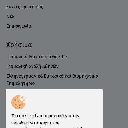
Συχνές Ερωτήσεις
Νέα
Επικοινωνία
Χρήσιμα
Γερμανικό Ινστιτούτο Goethe
Γερμανική Σχολή Αθηνών
Ελληνογερμανικό Εμπορικό και Βιομηχανικό
Επιμελητήριο
Ινστιτούτο ÖSD Ελλάδας
Πληροφορίες
Τρόποι Παραγγελίας
Τα cookies είναι σημαντικά για την
Τρόποι Πληρωμής
εύρυθμη λειτουργία του