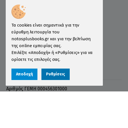
Τρόποι Παραγγελίας
Τρόποι Πληρωμής
Τα cookies είναι σημαντικά για την
Τρόποι Αποστολής
εύρυθμη λειτουργία του
Εγγύηση - Επιστροφές
notosplusbooks.gr και για την βελτίωση
Όροι χρήσης
της online εμπειρίας σας.
Επιλέξτε «Αποδοχή» ή «Ρυθμίσεις» για να
Προστασία Προσωπικών Δεδομένων
ορίσετε τις επιλογές σας.
Cookies
Αποδοχή
Ρυθμίσεις
Αριθμός ΓΕΜΗ 000456301000
© 2026 notosplusbooks.gr | All Rights Reserved |
Designed & Developed by
qualityweb
.