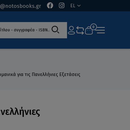
o@notosbooks.gr
EL
ίτλου - συγγραφέα - ISBN
0
ρμανικά για τις Πανελλήνιες Εξετάσεις
ανελλήνιες