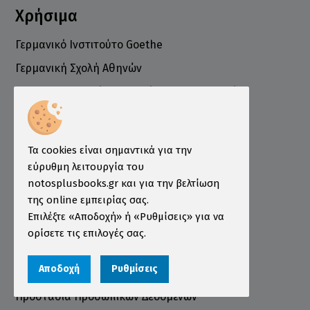
Χρήσιμα
Γερμανικό Ινστιτούτο Goethe
Γερμανική Σχολή Αθηνών
Ελληνογερμανικό Εμπορικό και Βιομηχανικό
Επιμελητήριο
Ινστιτούτο ÖSD Ελλάδας
Πληροφορίες
Τα cookies είναι σημαντικά για την
εύρυθμη λειτουργία του
Τρόποι Παραγγελίας
notosplusbooks.gr και για την βελτίωση
της online εμπειρίας σας.
Τρόποι Πληρωμής
Επιλέξτε «Αποδοχή» ή «Ρυθμίσεις» για να
Τρόποι Αποστολής
ορίσετε τις επιλογές σας.
Εγγύηση - Επιστροφές
Αποδοχή
Ρυθμίσεις
Όροι χρήσης
Προστασία Προσωπικών Δεδομένων