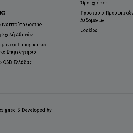
Όροι χρήσης
μα
Προστασία Προσωπικώ
Δεδομένων
 Ινστιτούτο Goethe
Cookies
ή Σχολή Αθηνών
ρμανικό Εμπορικό και
κό Επιμελητήριο
το ÖSD Ελλάδας
Designed & Developed by