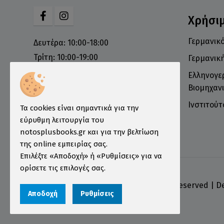
Χρήσι
Γερμανικό
Δευτέρα: 10:00-18:00
Τρίτη: 10:00-19:00
Γερμανικ
Τετάρτη: 10:00-18:00
Ελληνογε
Πέμπτη: 10:00-19:00
Βιομηχανι
Παρασκευή: 10:00-19:00
Ινστιτού
Τα cookies είναι σημαντικά για την
Σάββατο: 10:00-16:00
εύρυθμη λειτουργία του
Κυριακή: Κλειστά
notosplusbooks.gr και για την βελτίωση
της online εμπειρίας σας.
Επιλέξτε «Αποδοχή» ή «Ρυθμίσεις» για να
ορίσετε τις επιλογές σας.
Αριθμός ΓΕΜΗ 000456301000
© 2026 notosplusbooks.gr | All Rights Reserved | 
Αποδοχή
Ρυθμίσεις
qualityweb
.