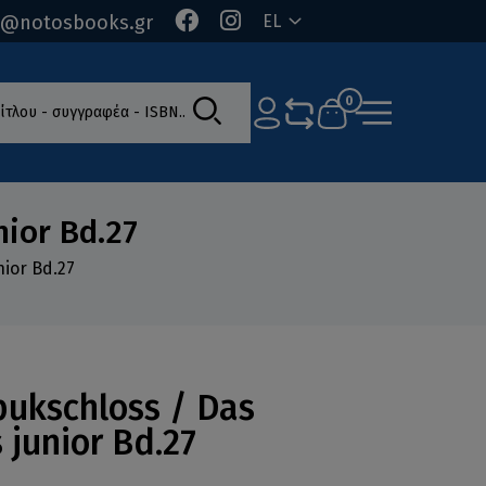
o@notosbooks.gr
EL
ίτλου - συγγραφέα - ISBN
0
ior Bd.27
ior Bd.27
pukschloss / Das
junior Bd.27