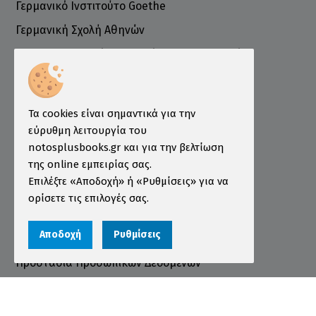
Γερμανικό Ινστιτούτο Goethe
Γερμανική Σχολή Αθηνών
Ελληνογερμανικό Εμπορικό και Βιομηχανικό
Επιμελητήριο
Ινστιτούτο ÖSD Ελλάδας
Πληροφορίες
Τα cookies είναι σημαντικά για την
εύρυθμη λειτουργία του
Τρόποι Παραγγελίας
notosplusbooks.gr και για την βελτίωση
της online εμπειρίας σας.
Τρόποι Πληρωμής
Επιλέξτε «Αποδοχή» ή «Ρυθμίσεις» για να
Τρόποι Αποστολής
ορίσετε τις επιλογές σας.
Εγγύηση - Επιστροφές
Αποδοχή
Ρυθμίσεις
Όροι χρήσης
Προστασία Προσωπικών Δεδομένων
Cookies