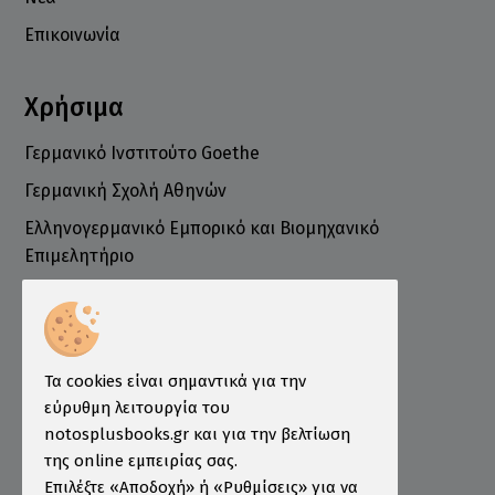
Επικοινωνία
Χρήσιμα
Γερμανικό Ινστιτούτο Goethe
Γερμανική Σχολή Αθηνών
Ελληνογερμανικό Εμπορικό και Βιομηχανικό
Επιμελητήριο
Ινστιτούτο ÖSD Ελλάδας
Πληροφορίες
Τρόποι Παραγγελίας
Τα cookies είναι σημαντικά για την
Τρόποι Πληρωμής
εύρυθμη λειτουργία του
notosplusbooks.gr και για την βελτίωση
Τρόποι Αποστολής
της online εμπειρίας σας.
Εγγύηση - Επιστροφές
Επιλέξτε «Αποδοχή» ή «Ρυθμίσεις» για να