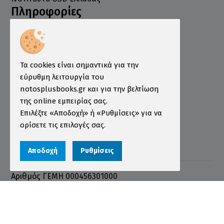
Πληροφορίες
Τρόποι Παραγγελίας
Τρόποι Πληρωμής
Τα cookies είναι σημαντικά για την
Τρόποι Αποστολής
εύρυθμη λειτουργία του
Εγγύηση - Επιστροφές
notosplusbooks.gr και για την βελτίωση
Όροι χρήσης
της online εμπειρίας σας.
Επιλέξτε «Αποδοχή» ή «Ρυθμίσεις» για να
Προστασία Προσωπικών Δεδομένων
ορίσετε τις επιλογές σας.
Cookies
Αποδοχή
Ρυθμίσεις
Αριθμός ΓΕΜΗ 000456301000
© 2026 notosplusbooks.gr | All Rights Reserved |
Designed & Developed by
qualityweb
.