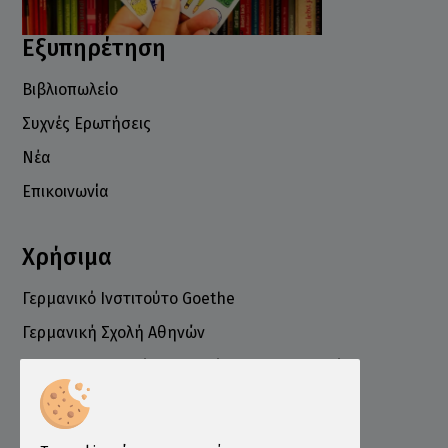
Εξυπηρέτηση
Βιβλιοπωλείο
Συχνές Ερωτήσεις
Νέα
Επικοινωνία
Χρήσιμα
Γερμανικό Ινστιτούτο Goethe
Γερμανική Σχολή Αθηνών
Ελληνογερμανικό Εμπορικό και Βιομηχανικό
Επιμελητήριο
Ινστιτούτο ÖSD Ελλάδας