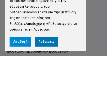
Πληροφορίες
Τα cookies είναι σημαντικά για την
εύρυθμη λειτουργία του
Τρόποι Παραγγελίας
notosplusbooks.gr και για την βελτίωση
της online εμπειρίας σας.
Τρόποι Πληρωμής
Επιλέξτε «Αποδοχή» ή «Ρυθμίσεις» για να
Τρόποι Αποστολής
ορίσετε τις επιλογές σας.
Εγγύηση - Επιστροφές
Αποδοχή
Ρυθμίσεις
Όροι χρήσης
Προστασία Προσωπικών Δεδομένων
Cookies
Αριθμός ΓΕΜΗ 000456301000
© 2026 notosplusbooks.gr | All Rights Reserved |
Designed & Developed by
qualityweb
.