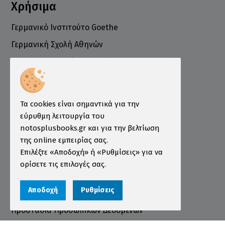
Χρήσιμα
Γερμανικό Ινστιτούτο Goethe
Γερμανική Σχολή Αθηνών
Ελληνογερμανικό Εμπορικό και Βιομηχανικό
Επιμελητήριο
Ινστιτούτο ÖSD Ελλάδας
Πληροφορίες
Τα cookies είναι σημαντικά για την
εύρυθμη λειτουργία του
Τρόποι Παραγγελίας
notosplusbooks.gr και για την βελτίωση
της online εμπειρίας σας.
Τρόποι Πληρωμής
Επιλέξτε «Αποδοχή» ή «Ρυθμίσεις» για να
Τρόποι Αποστολής
ορίσετε τις επιλογές σας.
Εγγύηση - Επιστροφές
Αποδοχή
Ρυθμίσεις
Όροι χρήσης
Προστασία Προσωπικών Δεδομένων