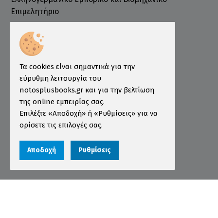
Επιμελητήριο
Ινστιτούτο ÖSD Ελλάδας
Πληροφορίες
Τρόποι Παραγγελίας
Τα cookies είναι σημαντικά για την
Τρόποι Πληρωμής
εύρυθμη λειτουργία του
notosplusbooks.gr και για την βελτίωση
Τρόποι Αποστολής
της online εμπειρίας σας.
Εγγύηση - Επιστροφές
Επιλέξτε «Αποδοχή» ή «Ρυθμίσεις» για να
ορίσετε τις επιλογές σας.
Όροι χρήσης
Προστασία Προσωπικών Δεδομένων
Αποδοχή
Ρυθμίσεις
Cookies
Αριθμός ΓΕΜΗ 000456301000
© 2026 notosplusbooks.gr | All Rights Reserved |