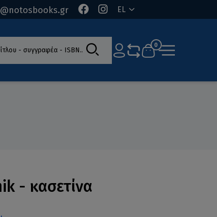
o@notosbooks.gr
EL
ίτλου - συγγραφέα - ISBN
0
nik - κασετίνα