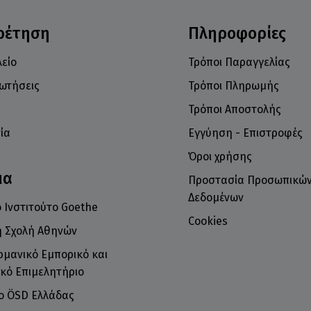
ρέτηση
Πληροφορίες
είο
Τρόποι Παραγγελίας
ρωτήσεις
Τρόποι Πληρωμής
Τρόποι Αποστολής
ία
Εγγύηση - Επιστροφές
Όροι χρήσης
μα
Προστασία Προσωπικώ
Δεδομένων
 Ινστιτούτο Goethe
Cookies
ή Σχολή Αθηνών
ρμανικό Εμπορικό και
κό Επιμελητήριο
το ÖSD Ελλάδας