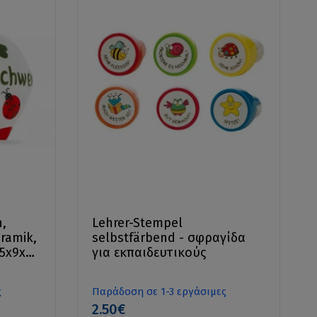
n,
Lehrer-Stempel
ramik,
selbstfärbend - σφραγίδα
,5x9x9
για εκπαιδευτικούς
ς
Παράδοση σε 1-3 εργάσιμες
2.50€