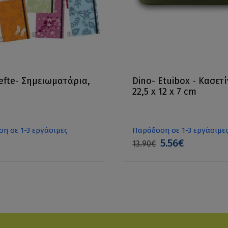
efte- Σημειωματάρια,
Dino- Etuibox - Κασετί
22,5 x 12 x 7 cm
η σε 1-3 εργάσιμες
Παράδοση σε 1-3 εργάσιμε
5.56€
13.90€