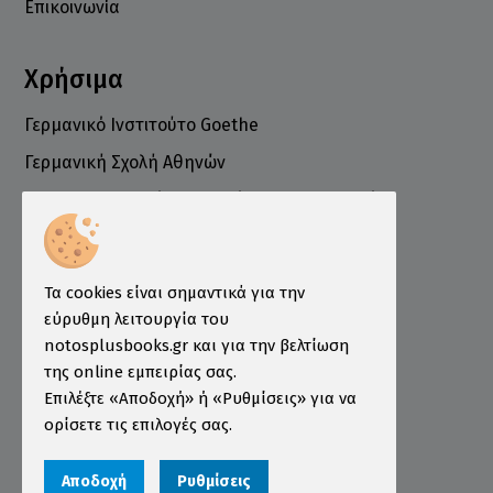
Επικοινωνία
Χρήσιμα
Γερμανικό Ινστιτούτο Goethe
Γερμανική Σχολή Αθηνών
Ελληνογερμανικό Εμπορικό και Βιομηχανικό
Επιμελητήριο
Ινστιτούτο ÖSD Ελλάδας
Πληροφορίες
Τα cookies είναι σημαντικά για την
εύρυθμη λειτουργία του
Τρόποι Παραγγελίας
notosplusbooks.gr και για την βελτίωση
της online εμπειρίας σας.
Τρόποι Πληρωμής
Επιλέξτε «Αποδοχή» ή «Ρυθμίσεις» για να
Τρόποι Αποστολής
ορίσετε τις επιλογές σας.
Εγγύηση - Επιστροφές
Αποδοχή
Ρυθμίσεις
Όροι χρήσης