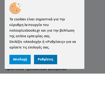
Επιμελητήριο
Ινστιτούτο ÖSD Ελλάδας
Πληροφορίες
Τα cookies είναι σημαντικά για την
εύρυθμη λειτουργία του
Τρόποι Παραγγελίας
notosplusbooks.gr και για την βελτίωση
της online εμπειρίας σας.
Τρόποι Πληρωμής
Επιλέξτε «Αποδοχή» ή «Ρυθμίσεις» για να
Τρόποι Αποστολής
ορίσετε τις επιλογές σας.
Εγγύηση - Επιστροφές
Αποδοχή
Ρυθμίσεις
Όροι χρήσης
Προστασία Προσωπικών Δεδομένων
Cookies
Αριθμός ΓΕΜΗ 000456301000
© 2026 notosplusbooks.gr | All Rights Reserved |