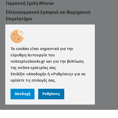
Γερμανική Σχολή Αθηνών
Ελληνογερμανικό Εμπορικό και Βιομηχανικό
Επιμελητήριο
Ινστιτούτο ÖSD Ελλάδας
Πληροφορίες
Τρόποι Παραγγελίας
Τα cookies είναι σημαντικά για την
Τρόποι Πληρωμής
εύρυθμη λειτουργία του
notosplusbooks.gr και για την βελτίωση
Τρόποι Αποστολής
της online εμπειρίας σας.
Εγγύηση - Επιστροφές
Επιλέξτε «Αποδοχή» ή «Ρυθμίσεις» για να
ορίσετε τις επιλογές σας.
Όροι χρήσης
Προστασία Προσωπικών Δεδομένων
Αποδοχή
Ρυθμίσεις
Cookies