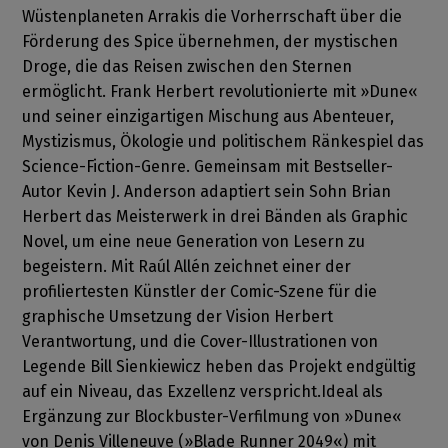
Wüstenplaneten Arrakis die Vorherrschaft über die
Förderung des Spice übernehmen, der mystischen
Droge, die das Reisen zwischen den Sternen
ermöglicht. Frank Herbert revolutionierte mit »Dune«
und seiner einzigartigen Mischung aus Abenteuer,
Mystizismus, Ökologie und politischem Ränkespiel das
Science-Fiction-Genre. Gemeinsam mit Bestseller-
Autor Kevin J. Anderson adaptiert sein Sohn Brian
Herbert das Meisterwerk in drei Bänden als Graphic
Novel, um eine neue Generation von Lesern zu
begeistern. Mit Raúl Allén zeichnet einer der
profiliertesten Künstler der Comic-Szene für die
graphische Umsetzung der Vision Herbert
Verantwortung, und die Cover-Illustrationen von
Legende Bill Sienkiewicz heben das Projekt endgültig
auf ein Niveau, das Exzellenz verspricht.Ideal als
Ergänzung zur Blockbuster-Verfilmung von »Dune«
von Denis Villeneuve (»Blade Runner 2049«) mit