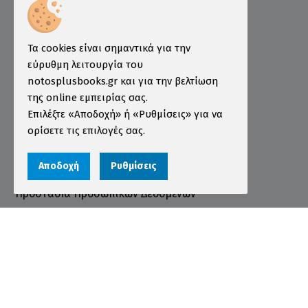
Επιμελητήριο
Ινστιτούτο ÖSD Ελλάδας
Πληροφορίες
Τα cookies είναι σημαντικά για την
εύρυθμη λειτουργία του
Τρόποι Παραγγελίας
notosplusbooks.gr και για την βελτίωση
της online εμπειρίας σας.
Τρόποι Πληρωμής
Επιλέξτε «Αποδοχή» ή «Ρυθμίσεις» για να
Τρόποι Αποστολής
ορίσετε τις επιλογές σας.
Εγγύηση - Επιστροφές
Αποδοχή
Ρυθμίσεις
Όροι χρήσης
Προστασία Προσωπικών Δεδομένων
Cookies
Αριθμός ΓΕΜΗ 000456301000
© 2026 notosplusbooks.gr | All Rights Reserved |