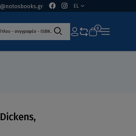
o@notosbooks.gr
EL
ίτλου - συγγραφέα - ISBN
0
 Dickens,