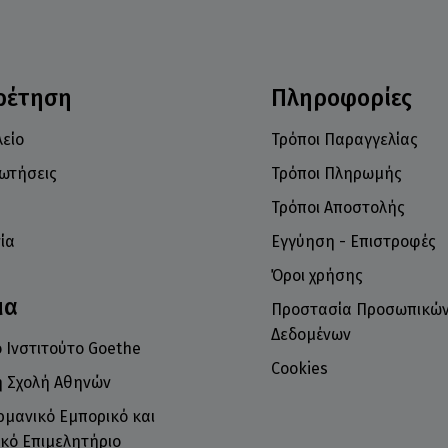
ρέτηση
Πληροφορίες
είο
Τρόποι Παραγγελίας
ρωτήσεις
Τρόποι Πληρωμής
Τρόποι Αποστολής
ία
Εγγύηση - Επιστροφές
Όροι χρήσης
μα
Προστασία Προσωπικώ
Δεδομένων
 Ινστιτούτο Goethe
Cookies
ή Σχολή Αθηνών
ρμανικό Εμπορικό και
κό Επιμελητήριο