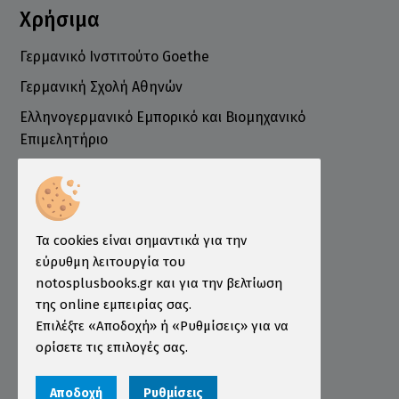
Χρήσιμα
Γερμανικό Ινστιτούτο Goethe
Γερμανική Σχολή Αθηνών
Ελληνογερμανικό Εμπορικό και Βιομηχανικό
Επιμελητήριο
Ινστιτούτο ÖSD Ελλάδας
Πληροφορίες
Τρόποι Παραγγελίας
Τα cookies είναι σημαντικά για την
Τρόποι Πληρωμής
εύρυθμη λειτουργία του
notosplusbooks.gr και για την βελτίωση
Τρόποι Αποστολής
της online εμπειρίας σας.
Εγγύηση - Επιστροφές
Επιλέξτε «Αποδοχή» ή «Ρυθμίσεις» για να
ορίσετε τις επιλογές σας.
Όροι χρήσης
Προστασία Προσωπικών Δεδομένων
Αποδοχή
Ρυθμίσεις