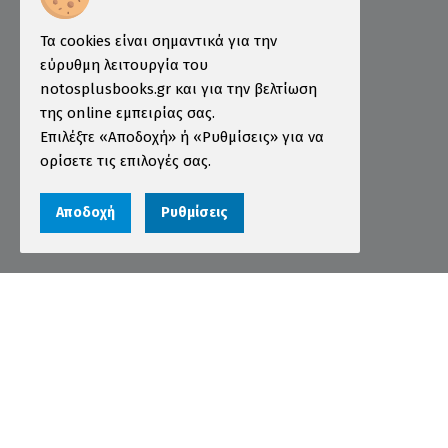
Τρόποι Παραγγελίας
Τα cookies είναι σημαντικά για την
Τρόποι Πληρωμής
εύρυθμη λειτουργία του
notosplusbooks.gr και για την βελτίωση
Τρόποι Αποστολής
της online εμπειρίας σας.
Εγγύηση - Επιστροφές
Επιλέξτε «Αποδοχή» ή «Ρυθμίσεις» για να
ορίσετε τις επιλογές σας.
Όροι χρήσης
Προστασία Προσωπικών Δεδομένων
Αποδοχή
Ρυθμίσεις
Cookies
Αριθμός ΓΕΜΗ 000456301000
© 2026 notosplusbooks.gr | All Rights Reserved |
Designed & Developed by
qualityweb
.