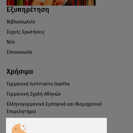
Εξυπηρέτηση
Βιβλιοπωλείο
Συχνές Ερωτήσεις
Νέα
Επικοινωνία
Χρήσιμα
Γερμανικό Ινστιτούτο Goethe
Γερμανική Σχολή Αθηνών
Ελληνογερμανικό Εμπορικό και Βιομηχανικό
Επιμελητήριο
Ινστιτούτο ÖSD Ελλάδας
Πληροφορίες