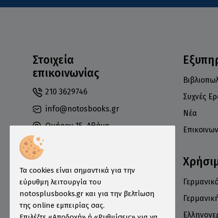
Στοιχεία
Εξυπη
επικοινωνίας
Βιβλιοπωλ
210 3629746
Συχνές Ε
info@notosbooks.gr
Νέα
Ομήρου 15, Αθήνα
Επικοινων
10672
Χρήσι
Τα cookies είναι σημαντικά για την
Γερμανικό
εύρυθμη λειτουργία του
Δευτέρα: 10:00-18:00
notosplusbooks.gr και για την βελτίωση
Τρίτη: 10:00-19:00
Γερμανικ
της online εμπειρίας σας.
Τετάρτη: 10:00-18:00
Ελληνογε
Επιλέξτε «Αποδοχή» ή «Ρυθμίσεις» για να