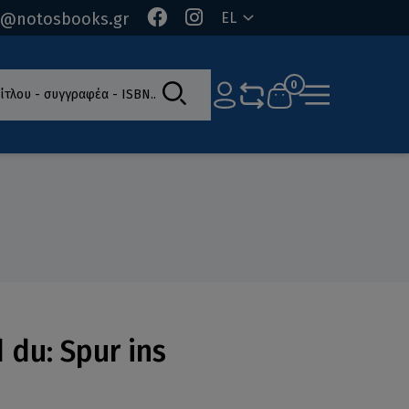
o@notosbooks.gr
EL
ίτλου - συγγραφέα - ISBN
0
d du: Spur ins