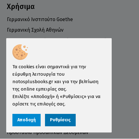
Χρήσιμα
Γερμανικό Ινστιτούτο Goethe
Γερμανική Σχολή Αθηνών
Ελληνογερμανικό Εμπορικό και Βιομηχανικό
Επιμελητήριο
Ινστιτούτο ÖSD Ελλάδας
Πληροφορίες
Τα cookies είναι σημαντικά για την
εύρυθμη λειτουργία του
Τρόποι Παραγγελίας
notosplusbooks.gr και για την βελτίωση
της online εμπειρίας σας.
Τρόποι Πληρωμής
Επιλέξτε «Αποδοχή» ή «Ρυθμίσεις» για να
Τρόποι Αποστολής
ορίσετε τις επιλογές σας.
Εγγύηση - Επιστροφές
Αποδοχή
Ρυθμίσεις
Όροι χρήσης
Προστασία Προσωπικών Δεδομένων