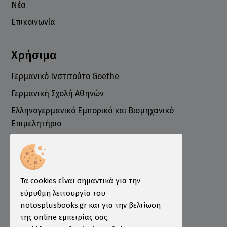
Νέα
Επικοινωνία
Χρήσιμα
Γερμανικό Ινστιτούτο Goethe
Γερμανική Σχολή Αθηνών
Ελληνογερμανικό Εμπορικό και Βιομηχανικό
Επιμελητήριο
Ινστιτούτο ÖSD Ελλάδας
Πληροφορίες
Τρόποι Παραγγελίας
Τα cookies είναι σημαντικά για την
Τρόποι Πληρωμής
εύρυθμη λειτουργία του
notosplusbooks.gr και για την βελτίωση
Τρόποι Αποστολής
της online εμπειρίας σας.
Εγγύηση - Επιστροφές