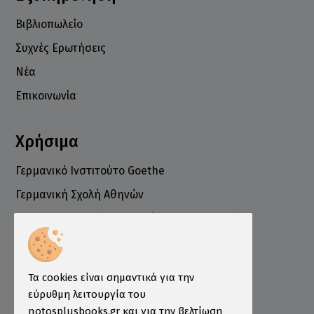
Βιβλιοπωλείο
Συχνές Ερωτήσεις
Νέα
Επικοινωνία
Χρήσιμα
Γερμανικό Ινστιτούτο Goethe
Γερμανική Σχολή Αθηνών
Ελληνογερμανικό Εμπορικό και Βιομηχανικό
Επιμελητήριο
Ινστιτούτο ÖSD Ελλάδας
Πληροφορίες
Τα cookies είναι σημαντικά για την
εύρυθμη λειτουργία του
Τρόποι Παραγγελίας
notosplusbooks.gr και για την βελτίωση