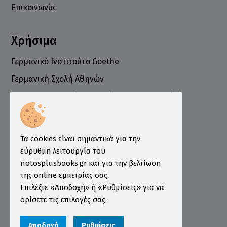
Επικοινωνία
Χρήσιμα
Γερμανικό Ινστιτούτο Goethe
Γερμανική Σχολή Αθηνών
Ελληνογερμανικό Εμπορικό και Βιομηχανικό
Επιμελητήριο
Ινστιτούτο ÖSD Ελλάδας
Πληροφορίες
Τα cookies είναι σημαντικά για την
εύρυθμη λειτουργία του
Τρόποι Παραγγελίας
notosplusbooks.gr και για την βελτίωση
της online εμπειρίας σας.
Τρόποι Πληρωμής
Επιλέξτε «Αποδοχή» ή «Ρυθμίσεις» για να
Τρόποι Αποστολής
ορίσετε τις επιλογές σας.
Εγγύηση - Επιστροφές
Αποδοχή
Ρυθμίσεις