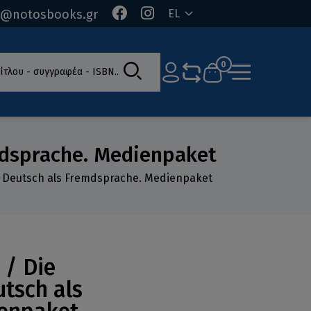
o@notosbooks.gr
EL
ίτλου - συγγραφέα - ISBN
0
emdsprache. Medienpaket
B1 Deutsch als Fremdsprache. Medienpaket
 / Die
utsch als