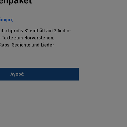
enpaket
άσιμες
schprofis B1 enthält auf 2 Audio-
: Texte zum Hörverstehen,
aps, Gedichte und Lieder
Αγορά