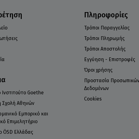
ρέτηση
Πληροφορίες
είο
Τρόποι Παραγγελίας
ρωτήσεις
Τρόποι Πληρωμής
Τρόποι Αποστολής
ία
Εγγύηση - Επιστροφές
Όροι χρήσης
μα
Προστασία Προσωπικώ
Δεδομένων
 Ινστιτούτο Goethe
Cookies
ή Σχολή Αθηνών
ρμανικό Εμπορικό και
κό Επιμελητήριο
το ÖSD Ελλάδας