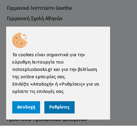
Γερμανικό Ινστιτούτο Goethe
Γερμανική Σχολή Αθηνών
Ελληνογερμανικό Εμπορικό και Βιομηχανικό
Επιμελητήριο
Ινστιτούτο ÖSD Ελλάδας
Πληροφορίες
Τα cookies είναι σημαντικά για την
εύρυθμη λειτουργία του
Τρόποι Παραγγελίας
notosplusbooks.gr και για την βελτίωση
της online εμπειρίας σας.
Τρόποι Πληρωμής
Επιλέξτε «Αποδοχή» ή «Ρυθμίσεις» για να
Τρόποι Αποστολής
ορίσετε τις επιλογές σας.
Εγγύηση - Επιστροφές
Αποδοχή
Ρυθμίσεις
Όροι χρήσης
Προστασία Προσωπικών Δεδομένων
Cookies