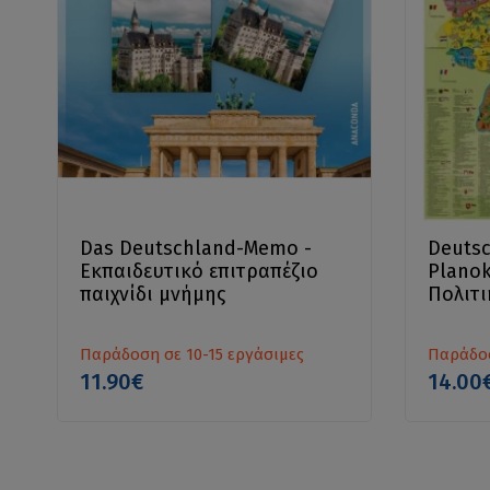
Das Deutschland-Memo -
Deutsc
Εκπαιδευτικό επιτραπέζιο
Planok
παιχνίδι μνήμης
Πολιτι
Γερμαν
Παράδοση σε 10-15 εργάσιμες
Παράδοσ
11.90€
14.00