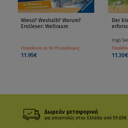
Wieso? Weshalb? Warum?
Der kl
Erstleser: Weltraum
erfors
Ingo Si
Παράδοση σε 10-15 εργάσιμες
Παράδοσ
11.95€
11.30
Δωρεάν μεταφορικά
για αποστολές στην Ελλάδα από 59.00€