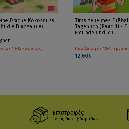
eine Drache Kokosnuss
Tims geheimes Fußbal
cht die Dinosaurier
Tagebuch (Band 1) - El
Freunde und ich!
egner
η σε 10-15 εργάσιμες
Παράδοση σε 10-15 εργάσι
€
12.60€
Επιστροφές
εντός δύο εβδομάδων