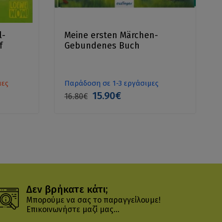
l-
Meine ersten Märchen-
f
Gebundenes Buch
μες
Παράδοση σε 1-3 εργάσιμες
15.90€
16.80€
Δεν βρήκατε κάτι;
Μπορούμε να σας το παραγγείλουμε!
Επικοινωνήστε μαζί μας...