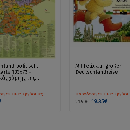
hland politisch,
Mit Felix auf großer
arte 103x73 -
Deutschlandreise
κός χάρτης της
ίας σε πόστερ
η σε 10-15 εργάσιμες
Παράδοση σε 10-15 εργάσι
€
19.35€
21.50€