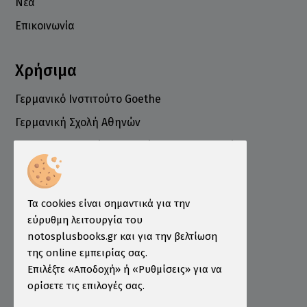
Νέα
Επικοινωνία
Χρήσιμα
Γερμανικό Ινστιτούτο Goethe
Γερμανική Σχολή Αθηνών
Ελληνογερμανικό Εμπορικό και Βιομηχανικό
Επιμελητήριο
Ινστιτούτο ÖSD Ελλάδας
Πληροφορίες
Τα cookies είναι σημαντικά για την
εύρυθμη λειτουργία του
Τρόποι Παραγγελίας
notosplusbooks.gr και για την βελτίωση
της online εμπειρίας σας.
Τρόποι Πληρωμής
Επιλέξτε «Αποδοχή» ή «Ρυθμίσεις» για να
Τρόποι Αποστολής
ορίσετε τις επιλογές σας.
Εγγύηση - Επιστροφές