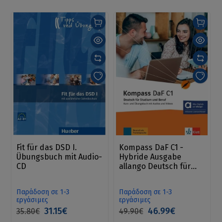
Fit für das DSD I.
Kompass DaF C1 -
Übungsbuch mit Audio-
Hybride Ausgabe
CD
allango Deutsch für
Studium und Beruf.
Kurs-und Übungsbuch
Παράδοση σε 1-3
Παράδοση σε 1-3
εργάσιμες
εργάσιμες
31.15€
46.99€
35.80€
49.90€