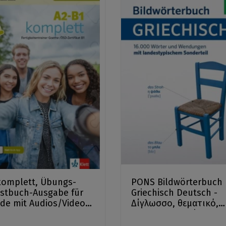
komplett, Übungs-
PONS Bildwörterbuch
stbuch-Ausgabe für
Griechisch Deutsch -
de mit Audios/Videos
Δίγλωσσο, θεματικό,
t Book-App
εικονογραφημένο λεξι