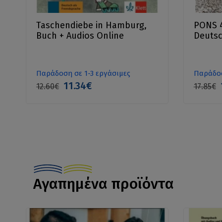
Taschendiebe in Hamburg,
PONS 4
Buch + Audios Online
Deutsc
Παράδοση σε 1-3 εργάσιμες
Παράδοσ
11.34€
12.60€
17.85€
Αγαπημένα προϊόντα