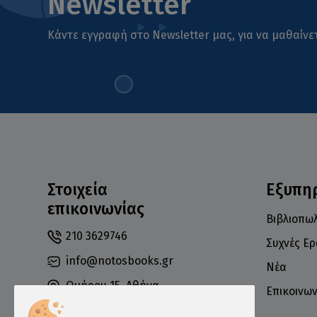
Newsletter
Κάντε εγγραφή στο Newsletter μας, για να μαθαίνετ
Στοιχεία
Εξυπη
επικοινωνίας
Βιβλιοπωλ
210 3629746
Συχνές Ε
info@notosbooks.gr
Νέα
Ομήρου 15, Αθήνα
Επικοινων
10672