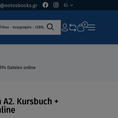
o@notosbooks.gr
EL
ίτλου - συγγραφέα - ISBN
0
e
MP4 Dateien online
h A2. Kursbuch +
line