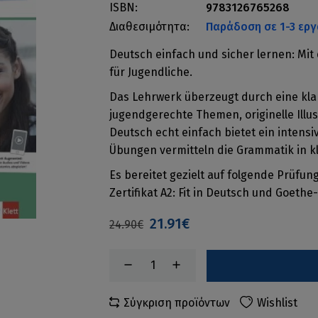
ISBN:
9783126765268
Διαθεσιμότητα:
Παράδοση σε 1-3 εργ
Deutsch einfach und sicher lernen: Mi
für Jugendliche.
Das Lehrwerk überzeugt durch eine klar
jugendgerechte Themen, originelle Illus
Deutsch echt einfach bietet ein intensiv
Übungen vermitteln die Grammatik in kl
Es bereitet gezielt auf folgende Prüfung
Zertifikat A2: Fit in Deutsch und Goethe-
21.91€
24.90€
Σύγκριση προϊόντων
Wishlist